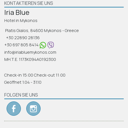
FAQ
KONTAKTIEREN SIE UNS
Iria Blue
ANGEBOTE
Hotel in Mykonos
ANGEBOT ANFORDERN
Platis Gialos, 84600 Mykonos - Greece
UNSERE IMMOBILIEN
+30 22890 28136
+30 697 805 8414
EINDRÜCKE
info@iriabluemykonos.com
KONTAKT
ΜΗ.Τ.Ε. 1173Κ094Α0192300
Check-in 15:00 Check-out 11:00
Geöffnet 1.04 - 31.10
FOLGEN SIE UNS